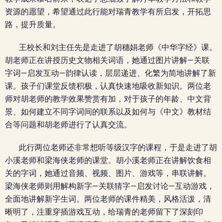
资源的愿望，希望通过此行能对瑞青教学有所启发，开拓思
路，提升质量。
王校长和刘主任先是走进了胡穗娟老师《中华字经》课。
胡老师正在讲授历史文物相关词语，她通过图片讲解—关联
字词—启发互动—韵律认读，层层递进、化繁为简地讲解了新
课。孩子们课堂反馈积极，认真快速地吸收新知识。两位老
师对胡老师的教学效果赞赏有加，对于孩子的年龄、中文背
景、如何建立不同字词间的联系以及如何与《中文》教材结
合等问题和胡老师进行了认真交流。
此行两位老师还非常想听等级汉字的课程，于是走进了胡
小溪老师和梁海侠老师的课堂。胡小溪老师正在讲解饮食相
关的字词，她通过音频、视频、图片、游戏等，串联讲解。
梁海侠老师则用解构新字—关联猜字—启发讨论—互动游戏，
全面地讲解新字生词。两位老师的课件精美，风格活泼，清
晰明了，注重穿插游戏互动，给瑞青的老师留下了深刻印