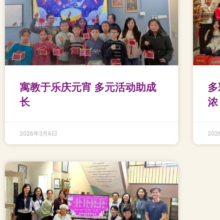
寓教于乐庆元宵 多元活动助成
多
长
浓
2026年3月6日
20