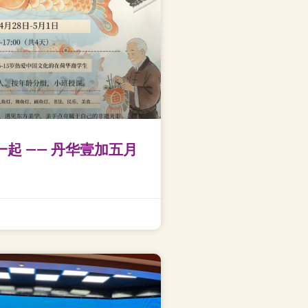
一起 —— 丹华壹加五月