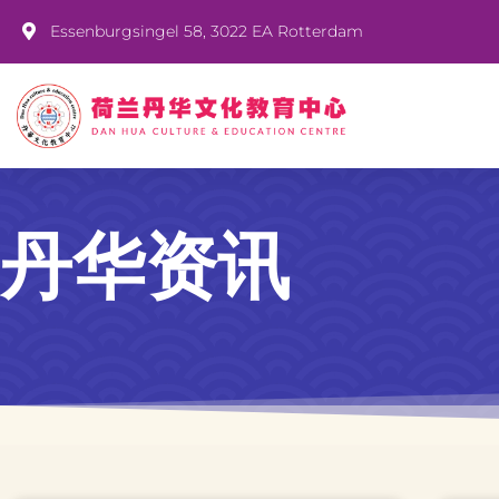
Essenburgsingel 58, 3022 EA Rotterdam
丹华资讯