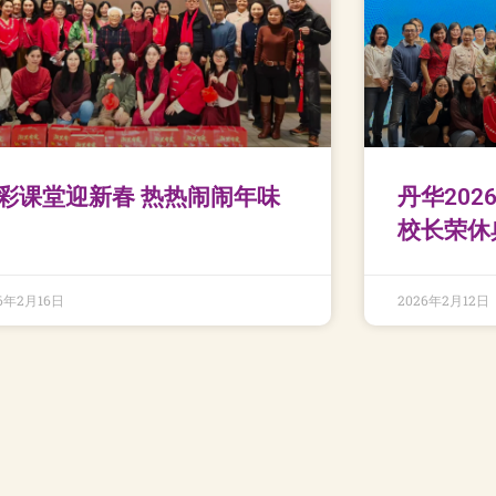
彩课堂迎新春 热热闹闹年味
丹华20
校长荣休
26年2月16日
2026年2月12日