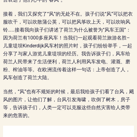
接着，我们又探究了“风”的无处不在。孩子们说“风”可以把衣
服吹干，可以吹散蒲公英，可以把风筝吹上天，可以吹响风
铃……接着我向孩子们讲述了荷兰为什么被誉为“风车王国”：
因为荷兰有1000多座风车！当我们一起观看荷兰旅游名胜–
儿童堤坝Kinderdijk风车村的照片时，孩子们纷纷举手，一起
分享了与家人游览儿童堤坝的经历。我告诉孩子们，风车给
荷兰人民带来了生活便利，荷兰人利用风车发电、灌溉、磨
粉、榨油等等。在欧洲流传着这样一句话：上帝创造了人，
风车创造了荷兰大陆。
当然，“风”也有不规矩的时候，最后我给孩子们看了台风，飓
风的图片，让他们了解，台风引发海啸，吹倒了树木，房子
等，告诉孩子们，人类一定可以克服这些自然灾害给人类带
来的危害的。