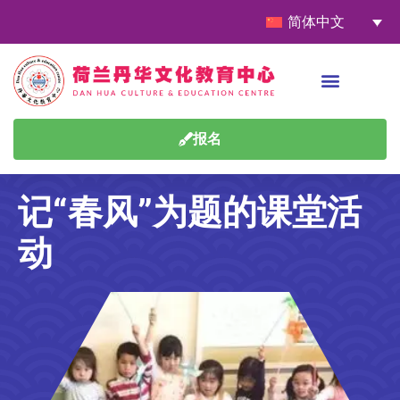
简体中文
报名
记“春风”为题的课堂活
动