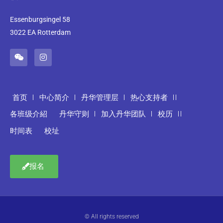
Essenburgsingel 58
3022 EA Rotterdam
首页
中心简介
丹华管理层
热心支持者
各班级介紹
丹华守则
加入丹华团队
校历
时间表
校址
报名
© All rights reserved