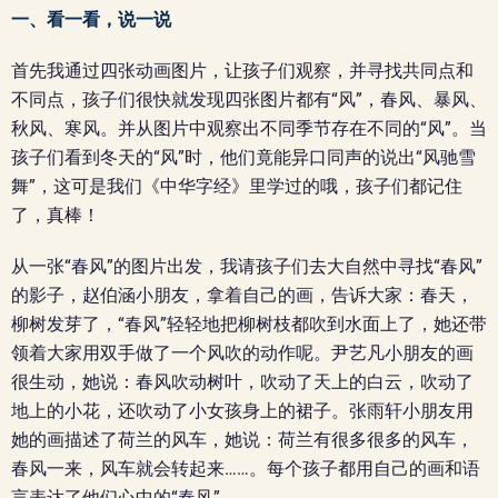
一、看一看，说一说
首先我通过四张动画图片，让孩子们观察，并寻找共同点和
不同点，孩子们很快就发现四张图片都有“风”，春风、暴风、
秋风、寒风。并从图片中观察出不同季节存在不同的“风”。当
孩子们看到冬天的“风”时，他们竟能异口同声的说出“风驰雪
舞”，这可是我们《中华字经》里学过的哦，孩子们都记住
了，真棒！
从一张“春风”的图片出发，我请孩子们去大自然中寻找“春风”
的影子，赵伯涵小朋友，拿着自己的画，告诉大家：春天，
柳树发芽了，“春风”轻轻地把柳树枝都吹到水面上了，她还带
领着大家用双手做了一个风吹的动作呢。尹艺凡小朋友的画
很生动，她说：春风吹动树叶，吹动了天上的白云，吹动了
地上的小花，还吹动了小女孩身上的裙子。张雨轩小朋友用
她的画描述了荷兰的风车，她说：荷兰有很多很多的风车，
春风一来，风车就会转起来……。每个孩子都用自己的画和语
言表达了他们心中的“春风”。