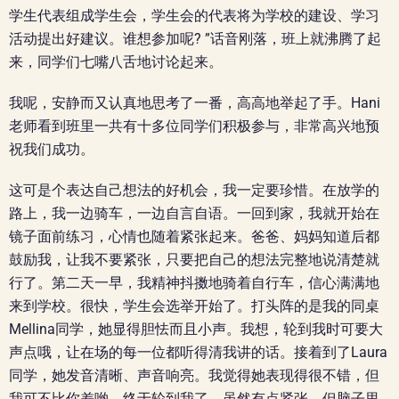
学生代表组成学生会，学生会的代表将为学校的建设、学习
活动提出好建议。谁想参加呢? ”话音刚落，班上就沸腾了起
来，同学们七嘴八舌地讨论起来。
我呢，安静而又认真地思考了一番，高高地举起了手。Hani
老师看到班里一共有十多位同学们积极参与，非常高兴地预
祝我们成功。
这可是个表达自己想法的好机会，我一定要珍惜。在放学的
路上，我一边骑车，一边自言自语。一回到家，我就开始在
镜子面前练习，心情也随着紧张起来。爸爸、妈妈知道后都
鼓励我，让我不要紧张，只要把自己的想法完整地说清楚就
行了。第二天一早，我精神抖擞地骑着自行车，信心满满地
来到学校。很快，学生会选举开始了。打头阵的是我的同桌
Mellina同学，她显得胆怯而且小声。我想，轮到我时可要大
声点哦，让在场的每一位都听得清我讲的话。接着到了Laura
同学，她发音清晰、声音响亮。我觉得她表现得很不错，但
我可不比你差哟。终于轮到我了，虽然有点紧张，但脑子里