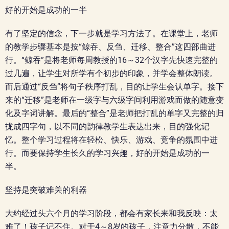
好的开始是成功的一半
有了坚定的信念，下一步就是学习方法了。在课堂上，老师
的教学步骤基本是按“鲸吞、反刍、迁移、整合”这四部曲进
行。“鲸吞”是将老师每周教授的16～32个汉字先快速完整的
过几遍，让学生对所学有个初步的印象，并学会整体朗读。
而后通过“反刍”将句子秩序打乱，目的让学生会认单字。接下
来的“迁移”是老师在一级字与六级字间利用游戏而做的随意变
化及字词讲解。最后的“整合”是老师把打乱的单字又完整的归
拢成四字句，以不同的韵律教学生表达出来，目的强化记
忆。整个学习过程将在轻松、快乐、游戏、竞争的氛围中进
行。而要保持学生长久的学习兴趣，好的开始是成功的一
半。
坚持是突破难关的利器
大约经过头六个月的学习阶段，都会有家长来和我反映：太
难了！孩子记不住。对于4～8岁的孩子，注意力分散，不能