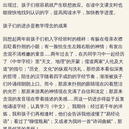
出现过。孩子们很容易就产生联想效应。在读中文课文时也
能很快地找到认识的字，提高阅读水平，加快教学进度。
孩子们的进步是教学理念的成果
回想起两年前孩子们初入字经班时的模样：有躲在母亲衣襟
后眨着扑朔的小眼；有一脸怯生生左顾右盼的神情；有发出
含混不清稚嫩的童音……两年过去了，在共同学习中一起经历
了《中华字经》里“天文、地理”的开蒙；儒道两家“人伦及大
道”的指引；“历史、文化”的纵观与洗礼，那些原本看似深奥
的哲理，陌生的汉字随着四字成韵的字经节奏，渐渐被孩子
们吟诵得朗朗上口。而今，那原来扑朔的眼睛现在闪着慧洁
的光芒；那原来游离的神情现在充满了自信和淡定；那原来
含混的发音现在带着描述的美感……而这一切进步得益于反复
地诵读字经，认真学习《中文》。我期待：经过若干年的淬
炼，我和孩子们再相逢时，他们会告诉我他读懂了“易经论
语”；看过了“聊儒瓶厢”；又或者为我吟一首“诗词曲赋”，那
将是何等的美丽！