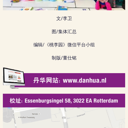
文/李卫
图/集体汇总
编辑/《桃李园》微信平台小组
制版/董仕铭