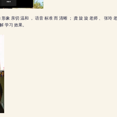
 形象 亲切 温和 ， 语音 标准 而 清晰 ； 龚 旋 旋 老师 、 张玲 
了解 学习 效果。