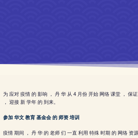
为 应对 疫情 的 影响 ， 丹 华 从 4 月份 开始 网络 课堂 ， 保
， 迎接 新 学年 的 到来。
参加 华文 教育 基金会 的 师资 培训
疫情 期间 ， 丹 华 的 老师 们 一直 利用 特殊 时期 的 网络 资