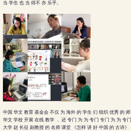
当 学生 也 当 得不 亦 乐乎。
中国 华文 教育 基金会 不仅 为 海外 的 学生 们 组织 优秀 的 师
华文 学校 开展 在线 教学 ， 还 专门 为 为 专门 专门 为 为 专
大学 赵 长征 副教授 的 名师 课堂 《怎样 讲 好 中国 的 古诗》