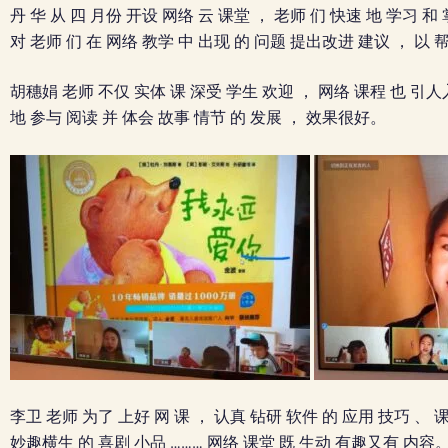
丹 华 从 四 月份 开设 网络 云 课堂 ， 老师 们 快速 地 学习 和
对 老师 们 在 网络 教学 中 出现 的 问题 提出改进 建议 ， 以 帮
胡穗娟 老师 不仅 实体 课 深受 学生 欢迎 ， 网络 课程 也 引人入
地 参与 阅读 并 体会 故事 情节 的 发展 ， 效果很好。
李卫 老师 为了 上好 网 课 ， 认真 钻研 软件 的 应用 技巧 、 
妙趣横生 的 喜剧 小品 ……… 网络 课堂 既 生动 有趣又有 内容