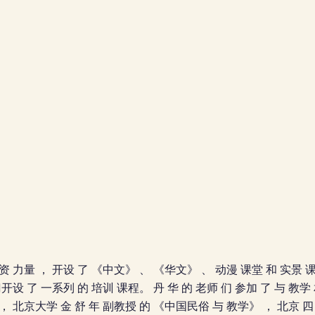
资 力量 ， 开设 了 《中文》 、 《华文》 、 动漫 课堂 和 实景 课
门开设 了 一系列 的 培训 课程。 丹 华 的 老师 们 参加 了 与 教学
 ， 北京大学 金 舒 年 副教授 的 《中国民俗 与 教学》 ， 北京 四