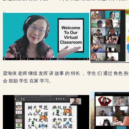
梁海侠 老师 继续 发挥 讲 故事 的 特长 ， 学生 们 通过 角色 扮
会 鼓励 学生 在家 学习。