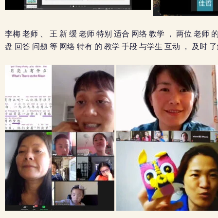
李梅 老师 、 王 新 缓 老师 特别 适合 网络 教学 ， 两位 老师 的
盘 回答 问题 等 网络 特有 的 教学 手段 与学生 互动 ， 及时 