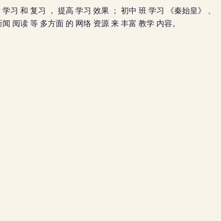
教学 工具 学习 和 复习 ， 提高 学习 效果 ； 初中 班 学习 《秦始皇》
 新闻 阅读 等 多方面 的 网络 资源 来 丰富 教学 内容。