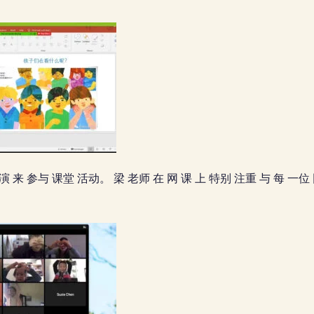
演 来 参与 课堂 活动。 梁 老师 在 网 课 上 特别 注重 与 每 一位