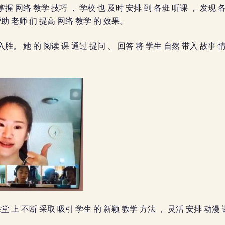
 掌握 网络 教学 技巧 ， 学校 也 及时 安排 到 各班 听课 ， 发现 
助 老师 们 提高 网络 ​​教学 的 效果。
胜。 她 的 阅读 课 通过 提问 、 回答 将 学生 自然 带入 故事 情
课堂 上 不断 采取 吸引 学生 的 新颖 教学 方法 ， 灵活 安排 动漫
。