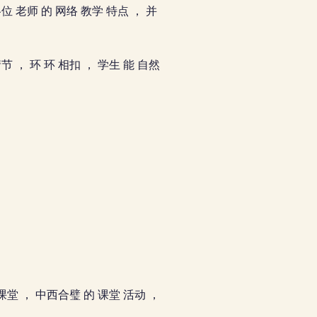
各位 老师 的 网络 教学 特点 ， 并
节 ， 环 环 相扣 ， 学生 能 自然
 课堂 ， 中西合璧 的 课堂 活动 ，