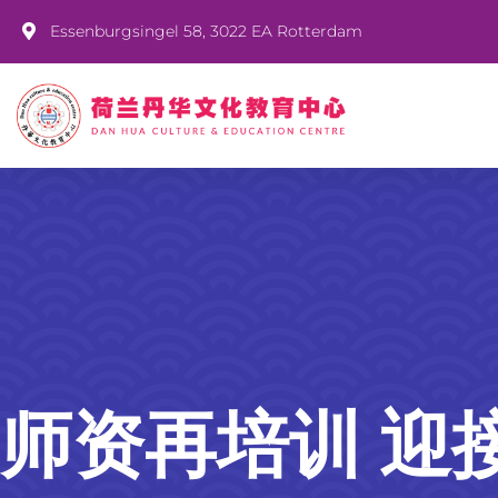
Essenburgsingel 58, 3022 EA Rotterdam
师资再培训 迎