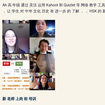
Ah 高 年级 通过 灵活 运用 Kahoot 和 Quizlet 等 网络 
， 让 学生 对 中华 文化 历史 有 进一步 的 了解 ， ， HSK 的
新 老师 上岗 前 培训