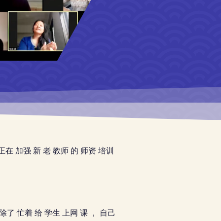
 正在 加强 新 老 教师 的 师资 培训
 除了 忙着 给 学生 上网 课 ， 自己