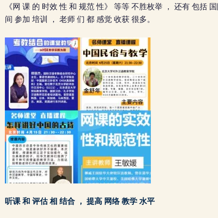
《网 课 的 时效 性 和 规范 性》 等等 不胜枚举 ， 还有 包括 
间 参加 培训 ， 老师 们 都 感觉 收获 很多。
听课 和 评估 相 结合 ， 提高 网络 ​​教学 水平