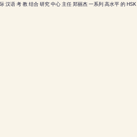
国际 汉语 考 教 结合 研究 中心 主任 郑丽杰 一系列 高水平 的 HS