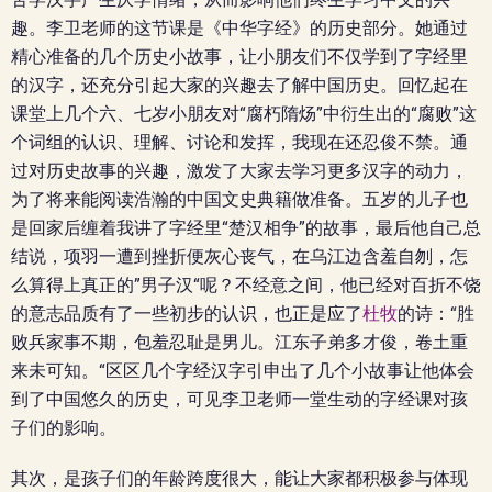
趣。李卫老师的这节课是《中华字经》的历史部分。她通过
精心准备的几个历史小故事，让小朋友们不仅学到了字经里
的汉字，还充分引起大家的兴趣去了解中国历史。回忆起在
课堂上几个六、七岁小朋友对“腐朽隋炀”中衍生出的“腐败”这
个词组的认识、理解、讨论和发挥，我现在还忍俊不禁。通
过对历史故事的兴趣，激发了大家去学习更多汉字的动力，
为了将来能阅读浩瀚的中国文史典籍做准备。五岁的儿子也
是回家后缠着我讲了字经里“楚汉相争”的故事，最后他自己总
结说，项羽一遭到挫折便灰心丧气，在乌江边含羞自刎，怎
么算得上真正的”男子汉“呢？不经意之间，他已经对百折不饶
的意志品质有了一些初步的认识，也正是应了
杜牧
的诗：“胜
败兵家事不期，包羞忍耻是男儿。江东子弟多才俊，卷土重
来未可知。“区区几个字经汉字引申出了几个小故事让他体会
到了中国悠久的历史，可见李卫老师一堂生动的字经课对孩
子们的影响。
其次，是孩子们的年龄跨度很大，能让大家都积极参与体现