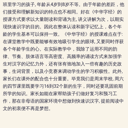
班里学习的孩子, 年龄从4岁到8岁不等。由于年龄的差距，他
们接受和理解新知识的特点也不相同。好在《中华字经》的
授课方式要求以大量朗读和背诵为主, 讲义讲解为次，以期实
现快速识字的目的。因此在整体认读和新字记忆上，各个年
龄的学生基本可以保持一致。《中华字经》的授课难点在于:
在课堂教学中既要能够有效地吸引学生的眼球, 又要同时俘获
各个年龄学生的心。在实际教学中，我除了运用不同的韵
律、节奏、肢体语言等高密度、高频率的诵读方式来加强学
生对汉字的记忆力外，还有张有弛地加入一些有趣的历史故
事，生词背景，以及小竞赛来调动学生的学习积极性。此外,
家长们在课外的配合也十分重要。毕竟我们是周末学校, 周六
的四节课里既要学习16到32个新的生字，同时还要巩固前期
所学的知识。家长如能在家帮助孩子们做好复习和预习工
作，那在非母语的国家环境中想做到快速识汉字, 提前阅读中
文的初衷便不再是梦想。