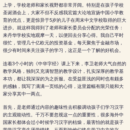
上学，学校老师和家长视野都非常开阔。特别是在孩子学校
圣诞酒会上，大家不但不反感我宏篇大论地宣扬中国小学教
育的优点，更是惊异于5岁的儿子在周末中文学校取得的巨大
进步。就这样我得到了老师和家长委员会分配的光荣任务：
来丹华学校实地观摩一天，以便回去分享心得。我自己平时
很忙，管理几十亿欧元的投资基金，每天聚焦于金融市场，
很少有时间来关注孩子的学习，这正是一个了解的好机会。
连着3个小时的《中华字经》课上下来，李卫老师大气自然的
教学风格，独到又充满智慧的教学设计，扎实深厚的教学基
本功，都让我深深的为之折服。在受益匪浅的同时也有颇多
的感触，我写了满满一页纸的心得，这里篇幅有限只能和大
家分享其中一两点。
首先，是老师通过内容的趣味性去积极调动孩子们学习汉字
的主观能动性。千万不要忽视这一点的重要性，很多海外中
国家长都体会过小时候学习汉字的枯燥，最害怕的就是孩子
苦学汉字产生厌学情绪，从而影响他们终生学习中文的兴