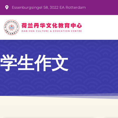
Essenburgsingel 58, 3022 EA Rotterdam
学生作文