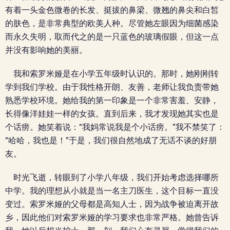
有着一头金色微卷的长发、挺拔的鼻梁、微翘的鼻尖和白皙
的肤色，是非常典型的欧美人种。尽管她左眼因为细菌感染
而永久失明，取而代之的是一只蓝色的玻璃假眼，但这一点
并没有影响她的美丽。
我和索罗米娅是在小学五年级时认识的。那时，她刚刚转
学到我们学校。由于我性格开朗、友善，老师让我负责带她
熟悉学校环境。她给我的第一印象是一个非常害羞、安静，
长得像洋娃娃一样的女孩。直到后来，我才发现她其实也是
个话痨。她笑着说：“我妈常说我是个小话痨。”我不禁笑了：
“哈哈，我也是！”于是，我们很自然地成了无话不谈的好朋
友。
时光飞逝，转眼到了小学八年级，我们开始考虑选择哪所
中学。我的理想从小就是当一名主刀医生，这个目标一直没
变过。索罗米娅的父母都是高知人士，因为战争被迫离开故
乡，因此他们对索罗米娅的学习要求也非常严格。她曾告诉