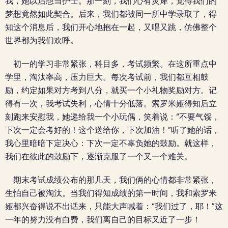
我，她以后想当护士。那一刻，我们心有灵犀，觉得我们的
梦想竟然如此契合。后来，我们都被同一所中学录取了，得
知这个消息后，我们开心地抱在一起，又唱又跳，仿佛整个
世界都为我们欢呼。
初一的学习非常紧张，科目多，考试频繁。在这所重点中
学里，淘汰率高，压力巨大。每次考试前，我们都互相鼓
励，约定如果对方考到八分，就买一个小礼物奖励对方。记
得有一次，我考试失利，心情十分低落。索罗米娅得知后立
刻跑来安慰我，她递给我一个小玩偶，笑着说：“不要气馁，
下次一定会考好的！这个送给你，下次加油！”听了她的话，
我心里暗暗下定决心：下次一定不辜负她的鼓励。就这样，
我们在彼此的鼓励下，逐渐克服了一个又一个难关。
期末考试成绩公布的那几天，我们俩的心情都非常紧张，
生怕自己被淘汰。当我们得知成绩的第一时间，我和索罗米
娅都兴奋得说不出话来，只能大声喊着：“我们过了，耶！”这
一年的努力没有白费，我们离自己的目标又近了一步！