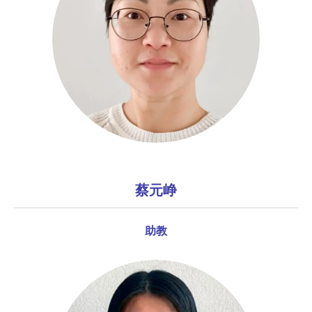
蔡元峥
助教