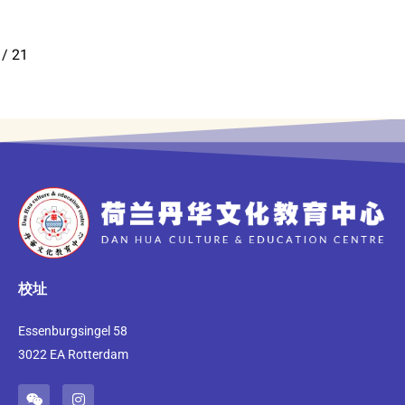
/
21
校址
Essenburgsingel 58
3022 EA Rotterdam