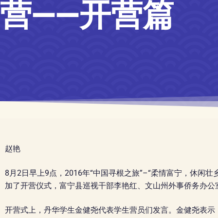
营——开营篇
赵艳
8月2日早上9点，2016年“中国寻根之旅”–“柔情富宁，休
加了开营仪式，富宁县巡视干部李艳红、文山州外事侨务办公
开营式上，丹华学生金健尧代表学生营员们发言。金健尧表示