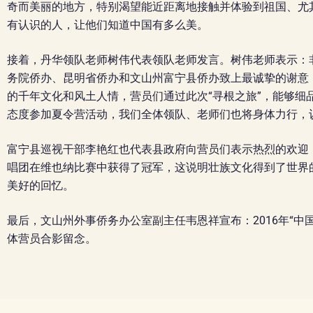
奇而美丽的地方，特别渴望能近距离地接触并体验到祖国、尤
有认识的人，让他们知道中国有多么美。
接着，丹华领队老师树伟代表领队老师发言。树伟老师表示：
务院侨办、昆明省侨办和文山州富宁县侨办致上最诚挚的谢意
的千年文化和风土人情，营员们通过此次“寻根之旅”，能够
态度参加夏令营活动，我们全体领队、老师们也将身体力行，
富宁县巡视干部李艳红也代表县政府向营员们表示热烈的欢迎
唱团在维也纳比赛中获得了冠军，这说明壮族文化得到了世界
美好的回忆。
最后，文山州外事侨务办公室副主任韦恩祥宣布：2016年“中
体营员合影留念。