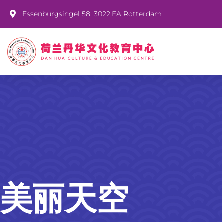
Essenburgsingel 58, 3022 EA Rotterdam
美丽天空