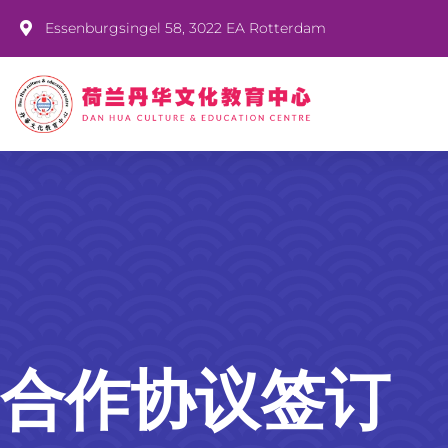
Essenburgsingel 58, 3022 EA Rotterdam
合作协议签订