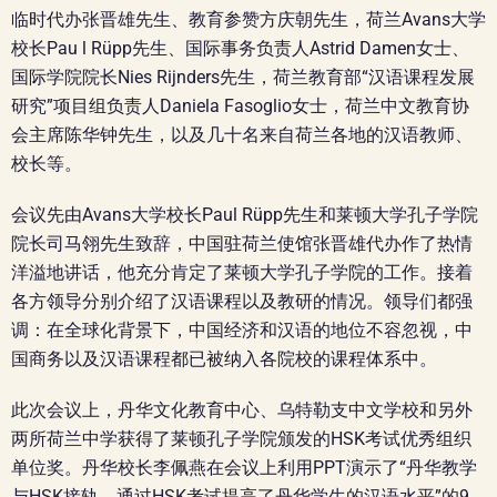
临时代办张晋雄先生、教育参赞方庆朝先生
，荷兰Avans大学
校长Pau l Rüpp先生、国际事务负责人Astrid Damen女士、
国际学院院长Nies Rijnders先生，荷兰教育部“汉语课程发展
研究”项目组负责人Daniela Fasoglio女士，荷兰中文教育协
会主席陈华钟先生，以及几十名来自荷兰各地的汉语教师、
校长等。
会议先由Avans大学校长Paul Rüpp先生和莱顿大学孔子学院
院长司马翎先生致辞，中国驻荷兰使馆张晋雄代办作了热情
洋溢地讲话，他充分肯定了莱顿大学孔子学院的工作。接着
各方领导分别介绍了汉语课程以及教研的情况。领导们都强
调：在全球化背景下，中国经济和汉语的地位不容忽视，中
国商务以及汉语课程都已被纳入各院校的课程体系中。
此次会议上，丹华文化教育中心、乌特勒支中文学校和另外
两所荷兰中学获得了莱顿孔子学院颁发的HSK考试优秀组织
单位奖。丹华校长李佩燕在会议上利用PPT演示了“丹华教学
与HSK接轨，通过HSK考试提高了丹华学生的汉语水平”的9